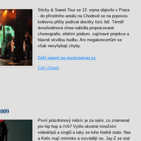
Sticky & Sweet Tour se 13. srpna objevilo v Praze
- do přírodního areálu na Chodově se na popovou
královnu přišly podívat desítky tisíc lidí. Téměř
dvouhodinová show nabídla propracované
choreografie, efektní pódium, zajímavé projekce a
hlavně skvělou hudbu. Ani megakoncertům se
však nevyhýbají chyby.
Celý report na musicserver.cz
Celý článek
2009
První prázdninový měsíc je za námi, co znamenal
pro hip hop a r'n'b? Vyšlo ukrutné množství
videoklipů a singlů a taky se toho hodně stalo: Nas
a Kelis mají miminko a rozvádějí se, Jay-Z se stal