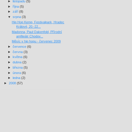
►
listopadu
(5)
►
října
(5)
►
září
(8)
▼
srpna
(3)
Hip Hop Kemp, Festivalpark, Hradec
Králové, 20.-22...
Madonna, Paul Oakenfold, Přírodní
amfiteátr Chodov...
Měsíc v hip hopu - červenec 2009
►
července
(6)
►
června
(3)
►
května
(6)
►
dubna
(2)
►
března
(5)
►
února
(6)
►
ledna
(2)
►
2008
(57)