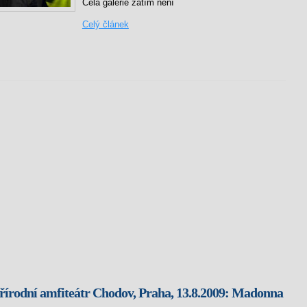
Celá galerie zatím není
Celý článek
írodní amfiteátr Chodov, Praha, 13.8.2009: Madonna