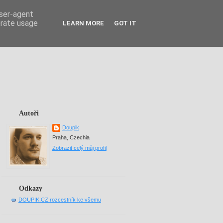
user-agent
erate usage
LEARN MORE
GOT IT
Autoři
Doupik
Praha, Czechia
Zobrazit celý můj profil
Odkazy
DOUPIK.CZ rozcestník ke všemu