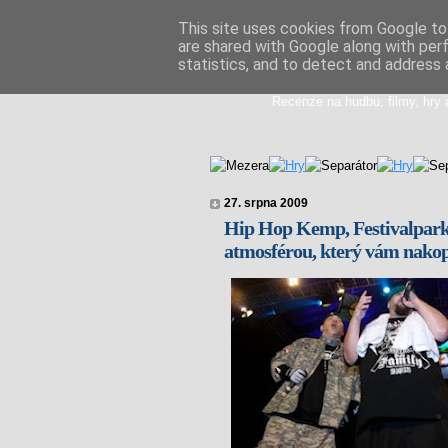
This site uses cookies from Google to 
are shared with Google along with per
Doupikova med
statistics, and to detect and address 
Recenze na hudbu, filmy, hry 
27. srpna 2009
Hip Hop Kemp, Festivalpark, 
atmosférou, který vám nako