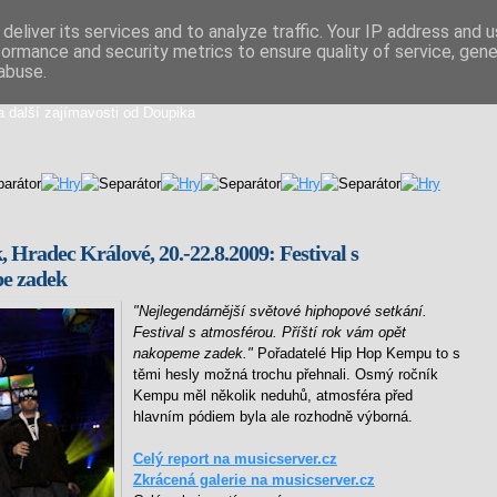
deliver its services and to analyze traffic. Your IP address and 
formance and security metrics to ensure quality of service, gen
iální směs
abuse.
a další zajímavosti od Doupika
Hradec Králové, 20.-22.8.2009: Festival s
pe zadek
"Nejlegendárnější světové hiphopové setkání.
Festival s atmosférou. Příští rok vám opět
nakopeme zadek."
Pořadatelé Hip Hop Kempu to s
těmi hesly možná trochu přehnali. Osmý ročník
Kempu měl několik neduhů, atmosféra před
hlavním pódiem byla ale rozhodně výborná.
Celý report na musicserver.cz
Zkrácená galerie na musicserver.cz