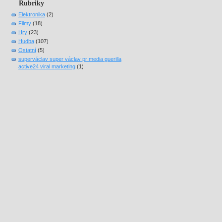
Rubriky
Elektronika
(2)
Filmy
(18)
Hry
(23)
Hudba
(107)
Ostatní
(5)
superváclav super václav pr media guerilla
active24 viral marketing
(1)