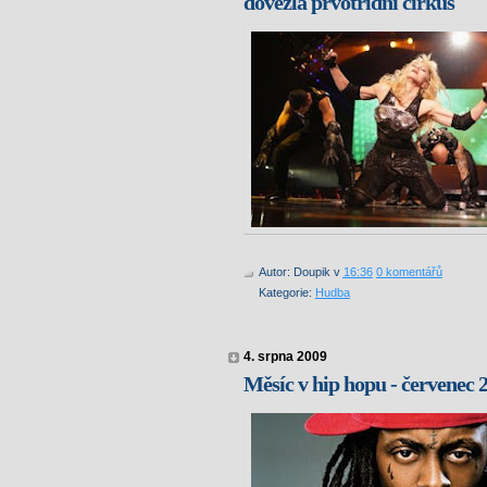
dovezla prvotřídní cirkus
Autor:
Doupik
v
16:36
0 komentářů
Kategorie:
Hudba
4. srpna 2009
Měsíc v hip hopu - červenec 