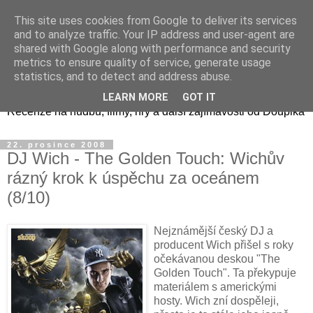
This site uses cookies from Google to deliver its services
and to analyze traffic. Your IP address and user-agent are
shared with Google along with performance and security
metrics to ensure quality of service, generate usage
Doupikova mediální směs
statistics, and to detect and address abuse.
LEARN MORE
GOT IT
Recenze na hudbu, filmy, hry a další zajímavosti od Doupika
22. prosince 2008
DJ Wich - The Golden Touch: Wichův
rázný krok k úspěchu za oceánem
(8/10)
Nejznámější český DJ a
producent Wich přišel s roky
očekávanou deskou "The
Golden Touch". Ta překypuje
materiálem s americkými
hosty. Wich zní dospěleji,