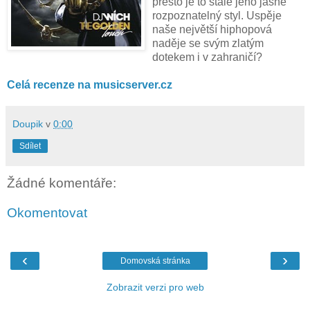
přesto je to stále jeho jasně
rozpoznatelný styl. Uspěje
naše největší hiphopová
naděje se svým zlatým
dotekem i v zahraničí?
Celá recenze na musicserver.cz
Doupik
v
0:00
Sdílet
Žádné komentáře:
Okomentovat
‹
›
Domovská stránka
Zobrazit verzi pro web