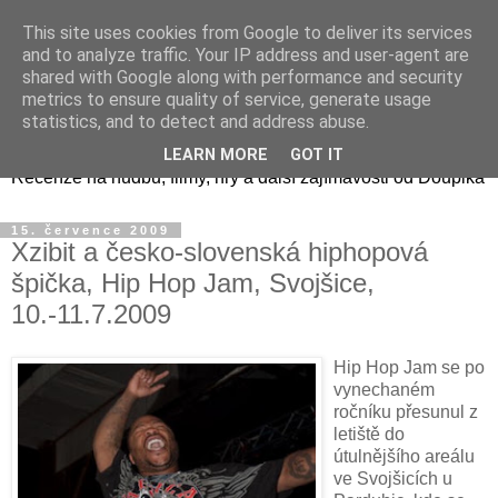
This site uses cookies from Google to deliver its services
and to analyze traffic. Your IP address and user-agent are
shared with Google along with performance and security
metrics to ensure quality of service, generate usage
Doupikova mediální směs
statistics, and to detect and address abuse.
LEARN MORE
GOT IT
Recenze na hudbu, filmy, hry a další zajímavosti od Doupika
15. července 2009
Xzibit a česko-slovenská hiphopová
špička, Hip Hop Jam, Svojšice,
10.-11.7.2009
Hip Hop Jam se po
vynechaném
ročníku přesunul z
letiště do
útulnějšího areálu
ve Svojšicích u