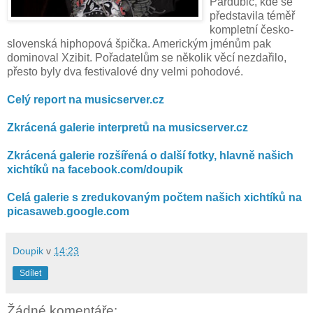
Pardubic, kde se
představila téměř
kompletní česko-
slovenská hiphopová špička. Americkým jménům pak
dominoval Xzibit. Pořadatelům se několik věcí nezdařilo,
přesto byly dva festivalové dny velmi pohodové.
Celý report na musicserver.cz
Zkrácená galerie interpretů na musicserver.cz
Zkrácená galerie rozšířená o další fotky, hlavně našich
xichtíků na facebook.com/doupik
Celá galerie s zredukovaným počtem našich xichtíků na
picasaweb.google.com
Doupik
v
14:23
Sdílet
Žádné komentáře: