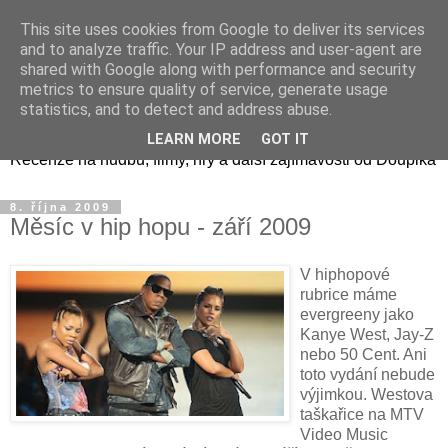
This site uses cookies from Google to deliver its services
and to analyze traffic. Your IP address and user-agent are
shared with Google along with performance and security
metrics to ensure quality of service, generate usage
Doupikova mediální směs
statistics, and to detect and address abuse.
LEARN MORE
GOT IT
Recenze na hudbu, filmy, hry a další zajímavosti od Doupika
8. října 2009
Měsíc v hip hopu - září 2009
V hiphopové
rubrice máme
evergreeny jako
Kanye West, Jay-Z
nebo 50 Cent. Ani
toto vydání nebude
výjimkou. Westova
taškařice na MTV
Video Music