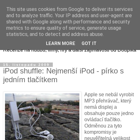
This site uses cookies from Google to deliver its services
and to analyze traffic. Your IP address and user-agent are
shared with Google along with performance and security
metrics to ensure quality of service, generate usage
Doupikova mediální směs
statistics, and to detect and address abuse.
LEARN MORE
GOT IT
Recenze na hudbu, filmy, hry a další zajímavosti od Doupika
15. listopadu 2009
iPod shuffle: Nejmenší iPod - pírko s
jedním tlačítkem
Apple se nebál vyrobit
MP3 přehrávač, který
nemá displej a
obsahuje pouze jedno
ovládací tlačítko.
Odměnou za tyto
kompromisy je
neuvěřitelná velikost