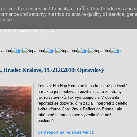
deliver its services and to analyze traffic. Your IP address and 
formance and security metrics to ensure quality of service, gen
iální směs
abuse.
a další zajímavosti od Doupika
 Hradec Králové, 19.-21.8.2010: Opravdový
Festival Hip Hop Kemp se letos konal už podeváté
a reakce jsou nebývale pozitivní, a to ze strany
jak návštěvníků, tak vystupujících. V obsáhlé
reportáži se dozvíte, čím zaujali interpreti z celého
světa včetně Chali 2ny a Reflection Eternal, ale
také proč se organizace vyvedla lépe než
posledně.
Celý report na musicserver.cz