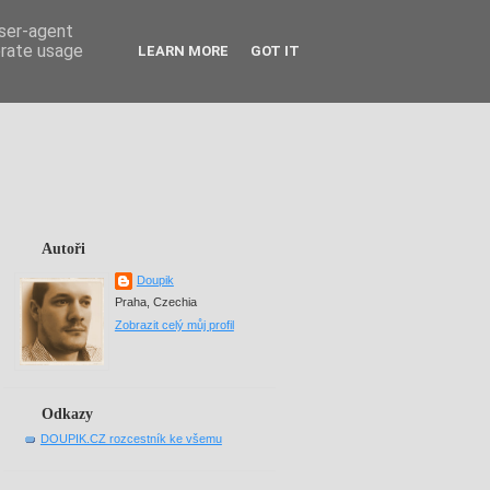
user-agent
erate usage
LEARN MORE
GOT IT
Autoři
Doupik
Praha, Czechia
Zobrazit celý můj profil
Odkazy
DOUPIK.CZ rozcestník ke všemu