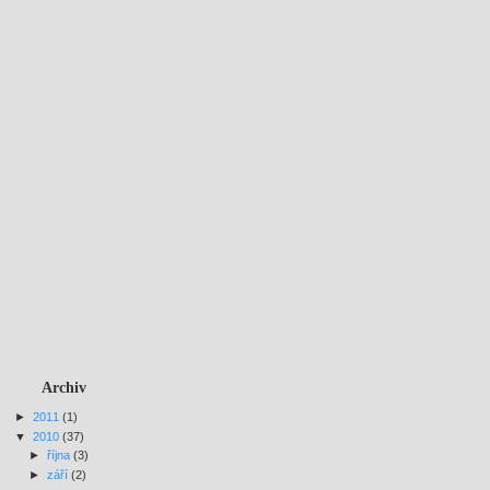
Archiv
►
2011
(1)
▼
2010
(37)
►
října
(3)
►
září
(2)