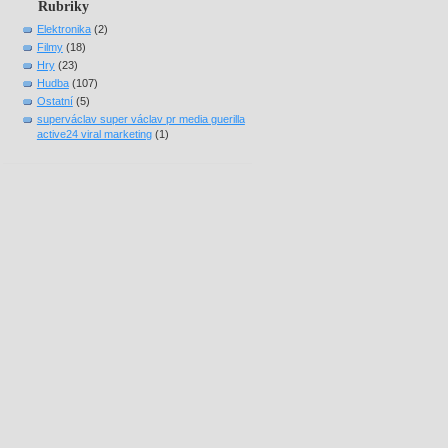
Rubriky
Elektronika
(2)
Filmy
(18)
Hry
(23)
Hudba
(107)
Ostatní
(5)
superváclav super václav pr media guerilla
active24 viral marketing
(1)