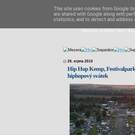
This site uses cookies from Google to 
are shared with Google along with per
Doupikova med
statistics, and to detect and address 
Recenze na hudbu, filmy, hry 
26. srpna 2010
Hip Hop Kemp, Festivalpark,
hiphopový svátek