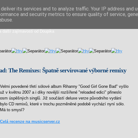
deliver its services and to analyze traffic. Your IP address and 
formance and security metrics to ensure quality of service, gen
iální směs
abuse.
a další zajímavosti od Doupika
ad: The Remixes: Špatně servírované výborné remixy
Velmi povedené třetí sólové album Rihanny "Good Girl Gone Bad" vyšlo
už v květnu 2007 a i díky novější rozšířené "reloaded edici" přineslo
osm úspěšných singlů. Již součástí deluxe verze původního vydání
bylo CD remixů, které v trochu pozměněné podobě vychází nyní sólo.
Má to smysl?
Celá recenze na musicserver.cz