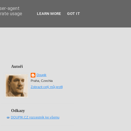
user-agent
erate usage
LEARN MORE
GOT IT
Autoři
Doupik
Praha, Czechia
Zobrazit celý můj profil
Odkazy
DOUPIK.CZ rozcestník ke všemu