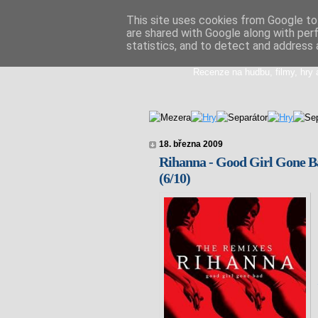
This site uses cookies from Google to 
are shared with Google along with per
Doupikova med
statistics, and to detect and address 
Recenze na hudbu, filmy, hry 
18. března 2009
Rihanna - Good Girl Gone B
(6/10)