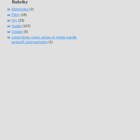
Rubriky
Elektronika
(2)
Filmy
(18)
Hry
(23)
Hudba
(107)
Ostatní
(5)
superváclav super václav pr media guerilla
active24 viral marketing
(1)