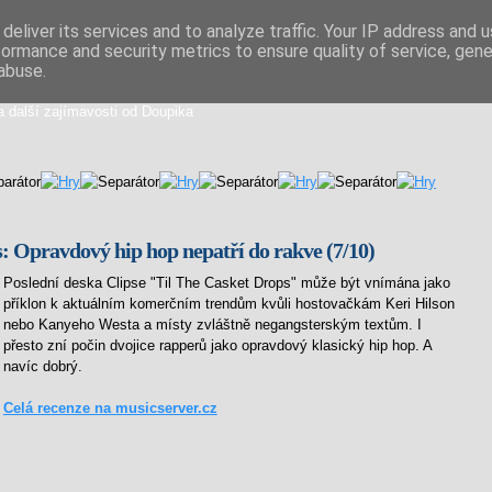
deliver its services and to analyze traffic. Your IP address and 
formance and security metrics to ensure quality of service, gen
iální směs
abuse.
a další zajímavosti od Doupika
s: Opravdový hip hop nepatří do rakve (7/10)
Poslední deska Clipse "Til The Casket Drops" může být vnímána jako
příklon k aktuálním komerčním trendům kvůli hostovačkám Keri Hilson
nebo Kanyeho Westa a místy zvláštně negangsterským textům. I
přesto zní počin dvojice rapperů jako opravdový klasický hip hop. A
navíc dobrý.
Celá recenze na musicserver.cz