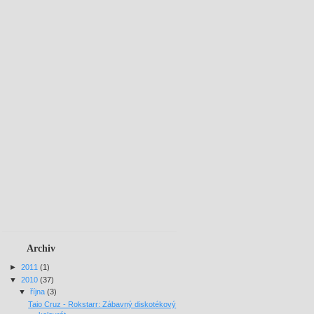
Archiv
►
2011
(1)
▼
2010
(37)
▼
října
(3)
Taio Cruz - Rokstarr: Zábavný diskotékový