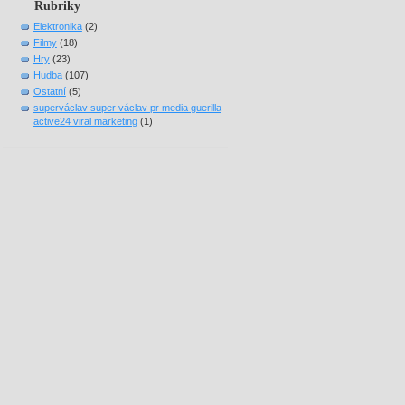
Rubriky
Elektronika
(2)
Filmy
(18)
Hry
(23)
Hudba
(107)
Ostatní
(5)
superváclav super václav pr media guerilla
active24 viral marketing
(1)