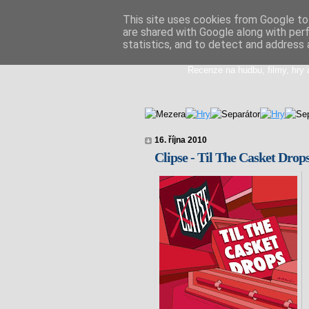
This site uses cookies from Google to 
are shared with Google along with per
Doupikova med
statistics, and to detect and address 
Recenze na hudbu, filmy, hry 
16. října 2010
Clipse - Til The Casket Drop