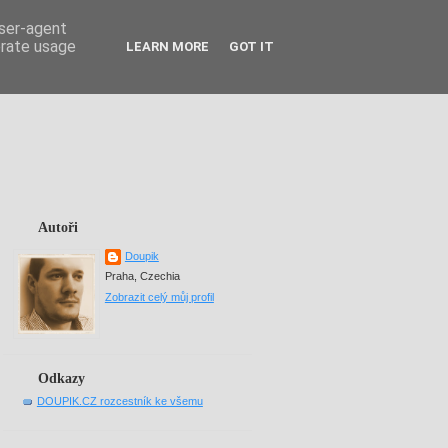
user-agent
erate usage
LEARN MORE
GOT IT
Autoři
Doupik
Praha, Czechia
Zobrazit celý můj profil
Odkazy
DOUPIK.CZ rozcestník ke všemu