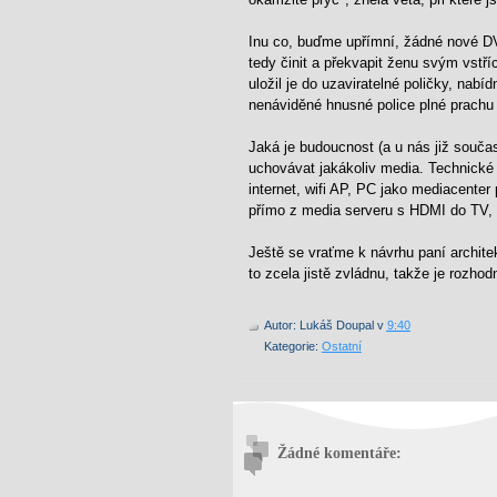
Inu co, buďme upřímní, žádné nové DV
tedy činit a překvapit ženu svým vstř
uložil je do uzaviratelné poličky, nabí
nenáviděné hnusné police plné prachu
Jaká je budoucnost (a u nás již souča
uchovávat jakákoliv media. Technické 
internet, wifi AP, PC jako mediacente
přímo z media serveru s HDMI do TV, n
Ještě se vraťme k návrhu paní archit
to zcela jistě zvládnu, takže je rozhodn
Autor:
Lukáš Doupal
v
9:40
Kategorie:
Ostatní
Žádné komentáře: