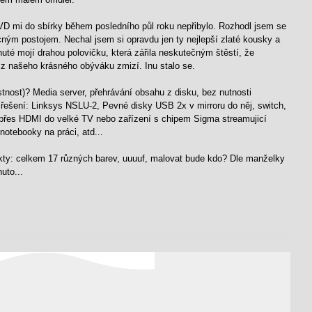
D mi do sbírky během posledního půl roku nepřibylo. Rozhodl jsem se
ícným postojem. Nechal jsem si opravdu jen ty nejlepší zlaté kousky a
dnuté mojí drahou polovičku, která zářila neskutečným štěstí, že
 z našeho krásného obýváku zmizí. Inu stalo se.
stnost)? Media server, přehrávání obsahu z disku, bez nutnosti
řešení: Linksys NSLU-2, Pevné disky USB 2x v mirroru do něj, switch,
r přes HDMI do velké TV nebo zařízení s chipem Sigma streamujicí
otebooky na práci, atd...
ekty: celkem 17 různých barev, uuuuf, malovat bude kdo? Dle manželky
uto...