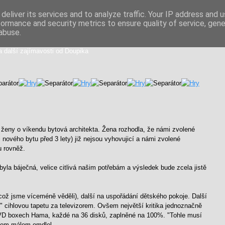
deliver its services and to analyze traffic. Your IP address and 
formance and security metrics to ensure quality of service, gen
iální směs
abuse.
a další zajímavosti od Doupika
 ženy o víkendu bytová architekta. Žena rozhodla, že námi zvolené
nového bytu před 3 lety) již nejsou vyhovujicí a námi zvolené
u rovněž.
byla báječná, velice citlivá našim potřebám a výsledek bude zcela jistě
 (což jsme víceméně věděli), další na uspořádání dětského pokoje. Další
 cihlovou tapetu za televizorem. Ovšem největší kritika jednoznačně
VD boxech Hama, každé na 36 disků, zaplněné na 100%. "Tohle musí
 jsem málem omdlel.