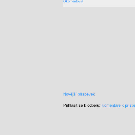
Okomentovat
Novější příspěvek
Přihlásit se k odběru:
Komentáře k přísp