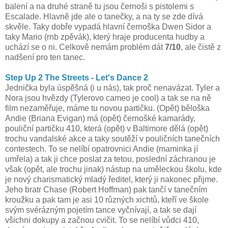
balení a na druhé straně tu jsou černoši s pistolemi s
Escalade. Hlavně jde ale o tanečky, a na ty se zde dívá
skvěle. Taky dobře vypadá hlavní černoška Dwen Sidor a
taky Mario (rnb zpěvák), který hraje producenta hudby a
uchází se o ni. Celkově nemám problém dát
7/10
, ale čistě z
nadšení pro ten tanec.
Step Up 2 The Streets
-
Let's Dance 2
Jednička byla úspěšná (i u nás), tak proč nenavázat. Tyler a
Nora jsou hvězdy (Tylerovo cameo je cool) a tak se na ně
film nezaměřuje, máme tu novou partičku. (Opět) běloška
Andie (Briana Evigan) má (opět) černošké kamarády,
pouliční partičku 410, která (opět) v Baltimore dělá (opět)
trochu vandalské akce a taky soutěží v pouličních tanečních
contestech. To se nelíbí opatrovnici Andie (maminka jí
umřela) a tak ji chce poslat za tetou, poslední záchranou je
však (opět, ale trochu jinak) nástup na uměleckou školu, kde
je nový charismatický mladý ředitel, který ji nakonec přijme.
Jeho bratr Chase (Robert Hoffman) pak tančí v tanečním
kroužku a pak tam je asi 10 různých xichtů, kteří ve škole
svým svérázným pojetím tance vyčnívají, a tak se dají
všichni dokupy a začnou cvičit. To se nelíbí vůdci 410,