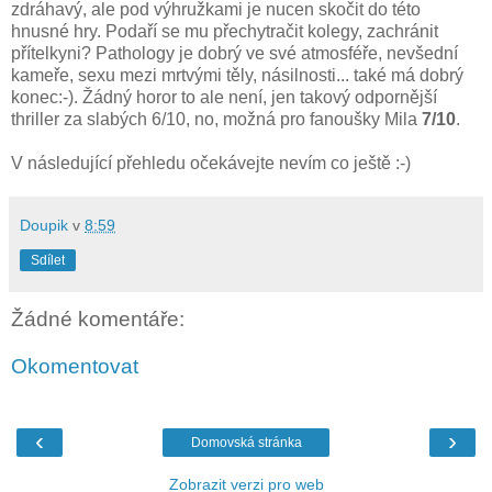
zdráhavý, ale pod výhružkami je nucen skočit do této
hnusné hry. Podaří se mu přechytračit kolegy, zachránit
přítelkyni? Pathology je dobrý ve své atmosféře, nevšední
kameře, sexu mezi mrtvými těly, násilnosti... také má dobrý
konec:-). Žádný horor to ale není, jen takový odpornější
thriller za slabých 6/10, no, možná pro fanoušky Mila
7/10
.
V následující přehledu očekávejte nevím co ještě :-)
Doupik
v
8:59
Sdílet
Žádné komentáře:
Okomentovat
‹
›
Domovská stránka
Zobrazit verzi pro web