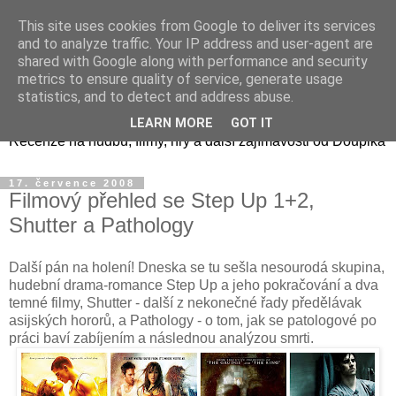
This site uses cookies from Google to deliver its services
and to analyze traffic. Your IP address and user-agent are
shared with Google along with performance and security
metrics to ensure quality of service, generate usage
Doupikova mediální směs
statistics, and to detect and address abuse.
LEARN MORE
GOT IT
Recenze na hudbu, filmy, hry a další zajímavosti od Doupika
17. července 2008
Filmový přehled se Step Up 1+2,
Shutter a Pathology
Další pán na holení! Dneska se tu sešla nesourodá skupina,
hudební drama-romance Step Up a jeho pokračování a dva
temné filmy, Shutter - další z nekonečné řady předělávak
asijských hororů, a Pathology - o tom, jak se patologové po
práci baví zabíjením a následnou analýzou smrti.