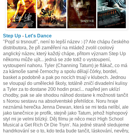
Step Up
-
Let's Dance
"Pojď si trsnout!", není to lepší název :-)? Ale chápu českého
distributora, že při zaměření na mládež zvolil coolový
anglický název, který každý chápe, přitom význam Step Up
někomu může ujít... jedná se zde totiž o vystoupení,
vystoupení nahoru. Tyler (Channing Tatum) je flákač, co má
za kámoše samé černochy a spolu dělají čórky, bordel,
basket a podobně a pak po nocích trsají v klubech. Jednou
se vloupají do umělecké školy, totálně zničí divadelní kulisy
a Tyler za to dostane 200 hodin prací... napřed jen uklízí
chodby, pak se ale shodou náhod dostane k možnosti tančit
s Norou sestavu na absolventské přehlídce. Noru hraje
neznámá herečka Jenna Dewan, která se mi teda nelíbí, ale
jako tanečnice je profík, stejně jako Tatum, jehož hiphopový
styl mi je velmi blízký. Děj filmu je něco mezi High School
Musical a Get Rich Or Die Tryin'. Na jedné straně sledujeme
handrkování se o to, kdo teda bude tančit, láskování, nevěry,