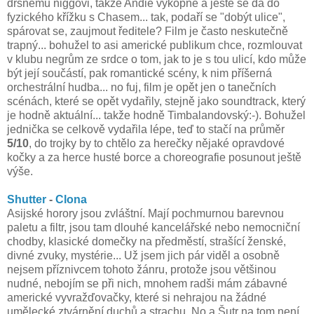
drsnému niggovi, takže Andie vykopne a ještě se dá do
fyzického křížku s Chasem... tak, podaří se "dobýt ulice",
spárovat se, zaujmout ředitele? Film je často neskutečně
trapný... bohužel to asi americké publikum chce, rozmlouvat
v klubu negrům ze srdce o tom, jak to je s tou ulicí, kdo může
být její součástí, pak romantické scény, k nim příšerná
orchestrální hudba... no fuj, film je opět jen o tanečních
scénách, které se opět vydařily, stejně jako soundtrack, který
je hodně aktuální... takže hodně Timbalandovský:-). Bohužel
jednička se celkově vydařila lépe, teď to stačí na průměr
5/10
, do trojky by to chtělo za herečky nějaké opravdové
kočky a za herce husté borce a choreografie posunout ještě
výše.
Shutter
-
Clona
Asijské horory jsou zvláštní. Mají pochmurnou barevnou
paletu a filtr, jsou tam dlouhé kancelářské nebo nemocniční
chodby, klasické domečky na předměstí, strašící ženské,
divné zvuky, mystérie... Už jsem jich pár viděl a osobně
nejsem příznivcem tohoto žánru, protože jsou většinou
nudné, nebojím se při nich, mnohem radši mám zábavné
americké vyvražďovačky, které si nehrajou na žádné
umělecké ztvárnění duchů a strachu. No a Šutr na tom není