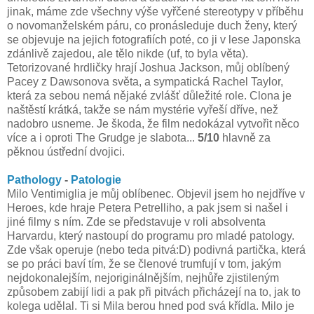
jinak, máme zde všechny výše vyřčené stereotypy v příběhu
o novomanželském páru, co pronásleduje duch ženy, který
se objevuje na jejich fotografiích poté, co ji v lese Japonska
zdánlivě zajedou, ale tělo nikde (uf, to byla věta).
Tetorizované hrdličky hrají Joshua Jackson, můj oblíbený
Pacey z Dawsonova světa, a sympatická Rachel Taylor,
která za sebou nemá nějaké zvlášť důležité role. Clona je
naštěstí krátká, takže se nám mystérie vyřeší dříve, než
nadobro usneme. Je škoda, že film nedokázal vytvořit něco
více a i oproti The Grudge je slabota...
5/10
hlavně za
pěknou ústřední dvojici.
Pathology
-
Patologie
Milo Ventimiglia je můj oblíbenec. Objevil jsem ho nejdříve v
Heroes, kde hraje Petera Petrelliho, a pak jsem si našel i
jiné filmy s ním. Zde se představuje v roli absolventa
Harvardu, který nastoupí do programu pro mladé patology.
Zde však operuje (nebo teda pitvá:D) podivná partička, která
se po práci baví tím, že se členové trumfují v tom, jakým
nejdokonalejším, nejoriginálnějším, nejhůře zjistileným
způsobem zabijí lidi a pak při pitvách přicházejí na to, jak to
kolega udělal. Ti si Mila berou hned pod svá křídla. Milo je