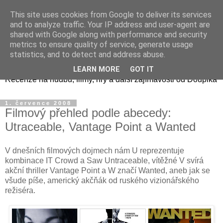
This site uses cookies from Google to deliver its services
and to analyze traffic. Your IP address and user-agent are
shared with Google along with performance and security
metrics to ensure quality of service, generate usage
Doupikova mediální směs
statistics, and to detect and address abuse.
LEARN MORE
GOT IT
Recenze na hudbu, filmy, hry a další zajímavosti od Doupika
1. července 2008
Filmový přehled podle abecedy:
Utraceable, Vantage Point a Wanted
V dnešních filmových dojmech nám U reprezentuje
kombinace IT Crowd a Saw Untraceable, vítěžné V svírá
akční thriller Vantage Point a W značí Wanted, aneb jak se
všude píše, americký akčňák od ruského vizionářského
režiséra.