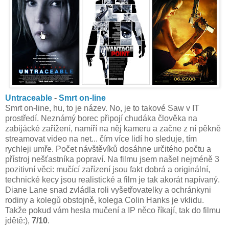
Untraceable
-
Smrt on-line
Smrt on-line, hu, to je název. No, je to takové Saw v IT
prostředí. Neznámý borec připojí chudáka člověka na
zabijácké zařížení, namíří na něj kameru a začne z ní pěkně
streamovat video na net... čím více lidí ho sleduje, tím
rychleji umře. Počet návštěvíků dosáhne určitého počtu a
přístroj nešťastníka popraví. Na filmu jsem našel nejméně 3
pozitivní věci: mučící zařízení jsou fakt dobrá a originální,
technické kecy jsou realistické a film je tak akorát napívaný.
Diane Lane snad zvládla roli vyšetřovatelky a ochránkyni
rodiny a kolegů obstojně, kolega Colin Hanks je vklidu.
Takže pokud vám hesla mučení a IP něco říkají, tak do filmu
jdětě:),
7/10
.