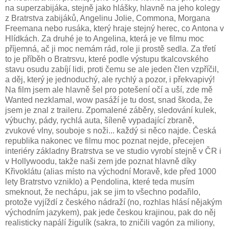
na superzabijáka, stejně jako hlášky, hlavně na jeho kolegy
z Bratrstva zabijáků, Angelinu Jolie, Commona, Morgana
Freemana nebo rusáka, který hraje stejný herec, co Antona v
Hlídkách. Za druhé je to Angelina, která je ve filmu moc
příjemná, ač ji moc nemám rád, role ji prostě sedla. Za třetí
to je příběh o Bratrsvu, které podle výstupu tkalcovského
stavu osudu zabíjí lidi, proti čemu se ale jeden člen vzpříčil,
a děj, který je jednoduchý, ale rychlý a pozor, i překvapivý!
Na film jsem ale hlavně šel pro potešení očí a uší, zde mě
Wanted nezklamal, wow pasáží je tu dost, snad škoda, že
jsem je znal z traileru. Zpomalené záběry, sledování kulek,
výbuchy, pády, rychlá auta, šíleně vypadající zbraně,
zvukové vlny, souboje s noži... každý si něco najde. Česká
republika nakonec ve filmu moc poznat nejde, přecejen
interiéry základny Bratrstva se ve studio vyrobí stejně v ČR i
v Hollywoodu, takže naši zem jde poznat hlavně díky
Křivoklátu (alias místo na východní Moravě, kde před 1000
lety Bratrstvo vzniklo) a Pendolina, které teda musím
smeknout, že nechápu, jak se jim to všechno podařilo,
protože vyjíždí z českého nádraží (no, rozhlas hlásí nějakým
východním jazykem), pak jede českou krajinou, pak do něj
realisticky napálí žigulík (sakra, to zničili vagón za miliony,