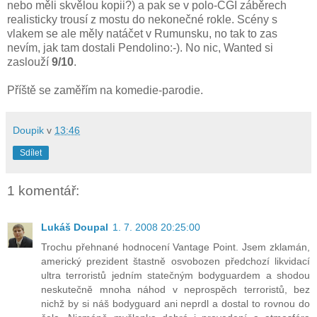
nebo měli skvělou kopii?) a pak se v polo-CGI záběrech
realisticky trousí z mostu do nekonečné rokle. Scény s
vlakem se ale měly natáčet v Rumunsku, no tak to zas
nevím, jak tam dostali Pendolino:-). No nic, Wanted si
zaslouží
9/10
.
Příště se zaměřím na komedie-parodie.
Doupik
v
13:46
Sdílet
1 komentář:
Lukáš Doupal
1. 7. 2008 20:25:00
Trochu přehnané hodnocení Vantage Point. Jsem zklamán,
americký prezident štastně osvobozen předchozí likvidací
ultra terroristů jedním statečným bodyguardem a shodou
neskutečně mnoha náhod v neprospěch terroristů, bez
nichž by si náš bodyguard ani neprdl a dostal to rovnou do