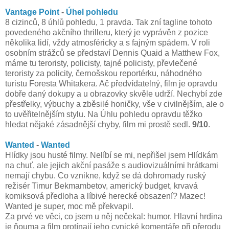
Vantage Point
-
Úhel pohledu
8 cizinců, 8 úhlů pohledu, 1 pravda. Tak zní tagline tohoto
povedeného akčního thrilleru, který je vyprávěn z pozice
několika lidí, vždy atmosféricky a s fajným spádem. V roli
osobním strážců se představí Dennis Quaid a Matthew Fox,
máme tu teroristy, policisty, tajné policisty, převlečené
teroristy za policity, černošskou reportérku, náhodného
turistu Foresta Whitakera. Ač předvídatelný, film je opravdu
dobře daný dokupy a u obrazovky skvěle udrží. Nechybí zde
přestřelky, výbuchy a zběsilé honičky, vše v civilnějším, ale o
to uvěřitelnějším stylu. Na Úhlu pohledu opravdu těžko
hledat nějaké zásadnější chyby, film mi prostě sedl.
9/10
.
Wanted
-
Wanted
Hlídky jsou husté filmy. Nelíbí se mi, nepřišel jsem Hlídkám
na chuť, ale jejich akční pasáže s audiovizuálními hrátkami
nemají chybu. Co vznikne, když se dá dohromady ruský
režisér Timur Bekmambetov, americký budget, krvavá
komiksová předloha a líbivé herecké obsazení? Mazec!
Wanted je super, moc mě překvapil.
Za prvé ve věci, co jsem u něj nečekal: humor. Hlavní hrdina
je ňouma a film protínají jeho cynické komentáře při přerodu