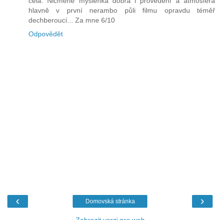
čela. Nicméně myšlenka dobrá i provedení a atmosféra
hlavně v první nerambo půli filmu opravdu téměř
dechberoucí... Za mne 6/10
Odpovědět
‹
›
Domovská stránka
Zobrazit verzi pro web