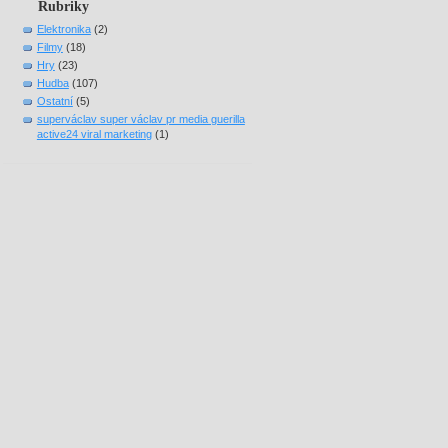
Rubriky
Elektronika
(2)
Filmy
(18)
Hry
(23)
Hudba
(107)
Ostatní
(5)
superváclav super václav pr media guerilla
active24 viral marketing
(1)