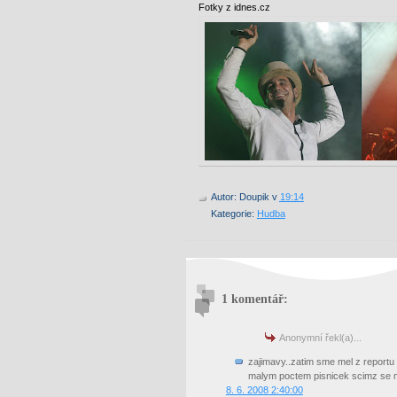
Fotky z idnes.cz
Autor:
Doupik
v
19:14
Kategorie:
Hudba
1 komentář:
Anonymní řekl(a)...
zajimavy..zatim sme mel z reportu 
malym poctem pisnicek scimz se m
8. 6. 2008 2:40:00