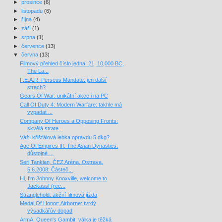
►
prosince
(6)
►
listopadu
(6)
►
října
(4)
►
září
(1)
►
srpna
(1)
►
července
(13)
▼
června
(13)
Filmový přehled číslo jedna: 21, 10,000 BC,
The La...
F.E.A.R. Perseus Mandate: jen další
strach?
Gears Of War: unikátní akce i na PC
Call Of Duty 4: Modern Warfare: takhle má
vypadat ...
Company Of Heroes a Opposing Fronts:
skvělá strate...
Váží křišťálová lebka opravdu 5 dkg?
Age Of Empires III: The Asian Dynasties:
důstojné ...
Serj Tankian, ČEZ Aréna, Ostrava,
5.6.2008: Částeč...
Hi, I'm Johnny Knoxville, welcome to
Jackass! (rec...
Stranglehold: akční filmová jízda
Medal Of Honor: Airborne: tvrdý
výsadkářův dopad
ArmA: Queen's Gambit: válka je těžká