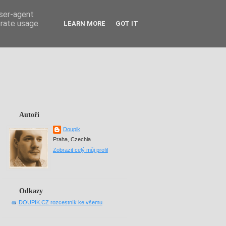
user-agent
erate usage
LEARN MORE
GOT IT
Autoři
Doupik
Praha, Czechia
Zobrazit celý můj profil
Odkazy
DOUPIK.CZ rozcestník ke všemu