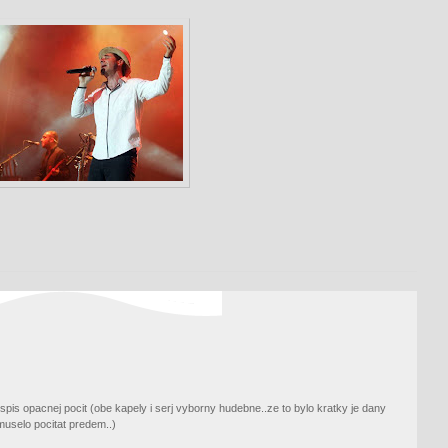
spis opacnej pocit (obe kapely i serj vyborny hudebne..ze to bylo kratky je dany
uselo pocitat predem..)