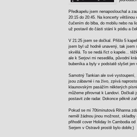
Předkapelu jsem nenaposlouchal a zau
20:15 do 20:45. Na koncerty většinou 
čučením do blba, do mobilu nebo na l
už postavil do části stání k pódiu a če
V 21:25 jsem se dočkal. Přišlo 5 kape
jsem byl už hodně unavený, tak jsem si
skvělá. To se nedá říct o kapele... tě
ale k Serjovi mi neseděla, původní k
bubeníka a byly v podstatě slyšet jen v
Samotný Tankian ale své vystoupení, z
jsou zábavné i na živo, zpívá naprosto
klaunovským pasážím některých písniče
můžeme přirovnat k Landovi. Dočkali j
postavit zde radar. Dokonce pěkně zařv
Pokud se mi 70timinutová Rihanna zdál
neměl žádnou jinou možnost,
skladby
přihodil cover Holiday In Cambodia o
Serjem v Ostravě prostě bylo dobře;)