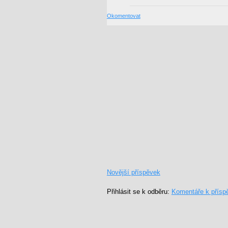
Okomentovat
Novější příspěvek
Přihlásit se k odběru:
Komentáře k přísp