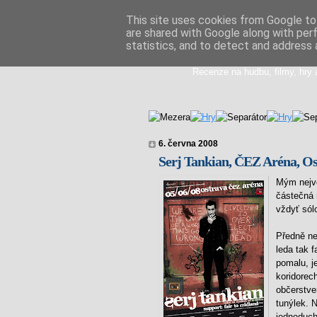
This site uses cookies from Google to 
are shared with Google along with per
Doupikova med
statistics, and to detect and address 
Recenze na hudbu, filmy, hry 
6. června 2008
Serj Tankian, ČEZ Aréna, Ost
Mým nejvě
částečná 
vždyť sól
Předně ne
leda tak f
pomalu, je
koridorec
občerstve
tunýlek. N
jednoduch