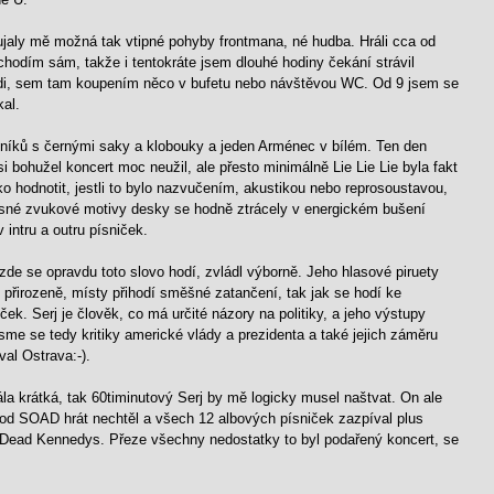
jaly mě možná tak vtipné pohyby frontmana, né hudba. Hráli cca od
chodím sám, takže i tentokráte jsem dlouhé hodiny čekání strávil
idi, sem tam koupením něco v bufetu nebo návštěvou WC. Od 9 jsem se
kal.
lníků s černými saky a klobouky a jeden Arménec v bílém. Ten den
 bohužel koncert moc neužil, ale přesto minimálně Lie Lie Lie byla fakt
žko hodnotit, jestli to bylo nazvučením, akustikou nebo reprosoustavou,
rásné zvukové motivy desky se hodně ztrácely v energickém bušení
 intru a outru písniček.
de se opravdu toto slovo hodí, zvládl výborně. Jeho hlasové piruety
 přirozeně, místy přihodí směšné zatančení, tak jak se hodí ke
k. Serj je člověk, co má určité názory na politiky, a jeho výstupy
sme se tedy kritiky americké vlády a prezidenta a také jejich záměru
al Ostrava:-).
a krátká, tak 60timinutový Serj by mě logicky musel naštvat. On ale
 od SOAD hrát nechtěl a všech
12 albových písniček zazpíval plus
d Dead Kennedys. Přeze všechny nedostatky to byl podařený koncert, se