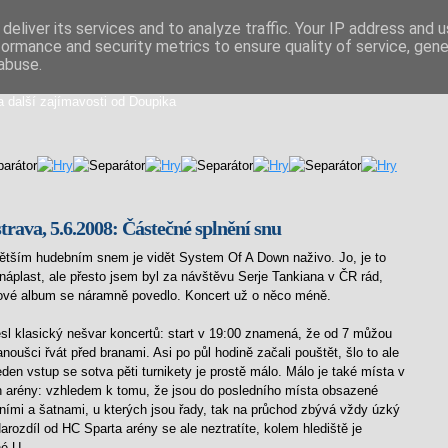
deliver its services and to analyze traffic. Your IP address and 
formance and security metrics to ensure quality of service, gen
iální směs
abuse.
a další zajímavosti od Doupika
rava, 5.6.2008: Částečné splnění snu
tším hudebním snem je vidět System Of A Down naživo. Jo, je to
náplast, ale přesto jsem byl za návštěvu Serje Tankiana v ČR rád,
ové album se náramně povedlo. Koncert už o něco méně.
sl klasický nešvar koncertů: start v 19:00 znamená, že od 7 můžou
anoušci řvát před branami. Asi po půl hodině začali pouštět, šlo to ale
den vstup se sotva pěti turnikety je prostě málo. Málo je také místa v
h arény: vzhledem k tomu, že jsou do posledního místa obsazené
ními a šatnami, u kterých jsou řady, tak na průchod zbývá vždy úzký
arozdíl od HC Sparta arény se ale neztratíte, kolem hlediště je
é U.